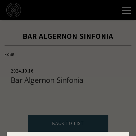
コ
メニュー
ン
テ
ン
BAR ALGERNON SINFONIA
ツ
へ
ス
HOME
キ
2024.10.16
ッ
Bar Algernon Sinfonia
プ
BACK TO LIST