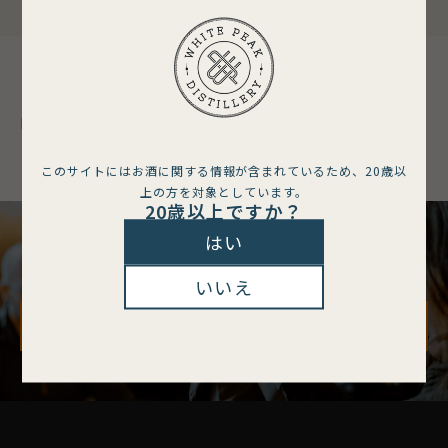
Related
関連記事
No related posts.
このサイトにはお酒に関する情報が含まれているため、
20歳以
上の方を対象としています。
20歳以上ですか？
はい
CONTACT
いいえ
お気軽にお問合せください
お問合せはこちら