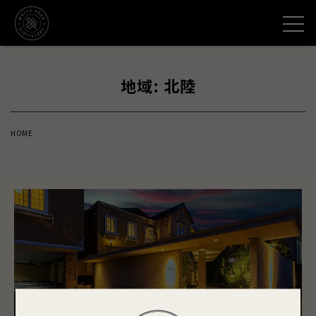
コ
メニュー
ン
テ
ン
地域:
北陸
ツ
へ
ス
HOME
キ
ッ
プ