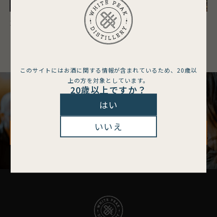
2025.12.22
Le jardin
このサイトにはお酒に関する情報が含まれているため、
20歳以
上の方を対象としています。
20歳以上ですか？
CONTACT
はい
お気軽にお問合せください
いいえ
お問合せはこちら